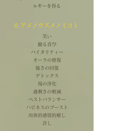
ルギーを得る
8.アメノウズメノミコト
笑い
踊る喜び
バイタリティー
オーラの修復
強さの回復
デトックス
場の浄化
過剰さの軽減
ベストバランサー
ハピネスのブースト
肉体的感情的癒し
許し