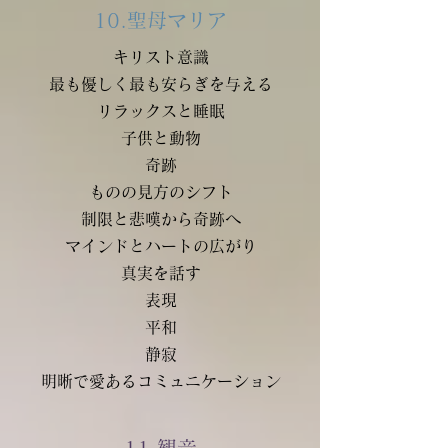
10.聖母マリア
キリスト意識
最も優しく最も安らぎを与える
リラックスと睡眠
子供と動物
奇跡
ものの見方のシフト
制限と悲嘆から奇跡へ
マインドとハートの広がり
真実を話す
表現
平和
静寂
明晰で愛あるコミュニケーション