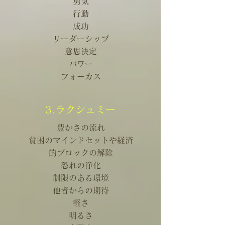
勇気
行動
成功
リーダーシップ
意思決定
パワー
フォーカス
3.ラクシュミー
豊かさの流れ
貧困のマインドセットや経済
的ブロックの解除
恐れの浄化
制限のある環境
他者からの期待
軽さ
明るさ