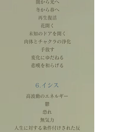
闇から光へ
冬から春へ
再生復活
花開く
未知のドアを開く
肉体とチャクラの浄化
手放す
変化にゆだねる
悲嘆を和らげる
6.イシス
高波動のエネルギー
鬱
恐れ
無気力
人生に対する条件付けされた反