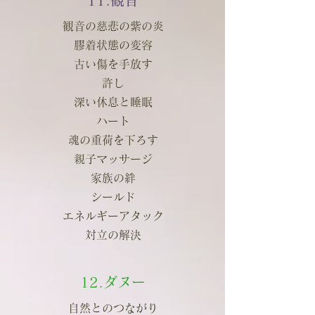
11.観音
観音の慈悲の紫の炎
膠着状態の変容
古い傷を手放す
許し
深い休息と睡眠
ハート
魂の重荷を下ろす
親子マッサージ
家族の絆
シールド
エネルギーアタック
対立の解決
12.ダヌー
自然とのつながり