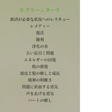
9.グリーンターラ
救済が必要な状況へのレスキュー
レメディー
復活
勝利
浄化の炎
古い長引く問題
エネルギーの回復
肌の修復
頭皮と髪の癒しと成長
精神の明晰さ
問題に直面する勇気
声をあげる勇気
ハートの癒し