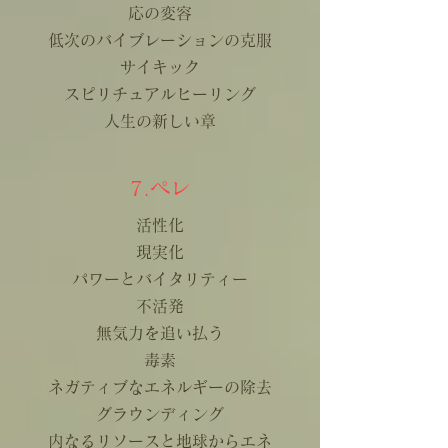
応の変容
低次のバイブレーションの克服
サイキック
スピリチュアルヒーリング
人生の新しい章
7.ペレ
活性化
現実化
パワーとバイタリティー
不活発
無気力を追い払う
毒素
ネガティブなエネルギーの除去
グラウンディング
内なるリソースと地球からエネ