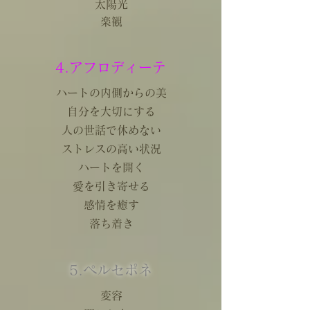
太陽光
楽観
4.アフロディーテ
ハートの内側からの美
自分を大切にする
人の世話で休めない
ストレスの高い状況
ハートを開く
愛を引き寄せる
感情を癒す
落ち着き
5.ペルセポネ
変容