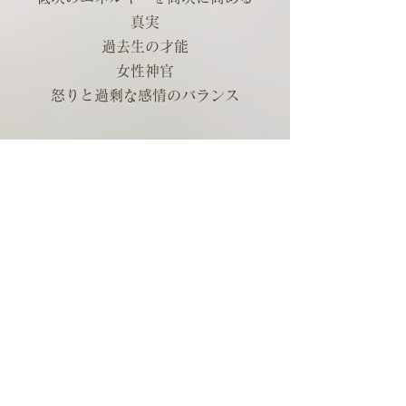
真実
過去生の才能
女性神官
怒りと過剰な感情のバランス
14.トリプルゴッデス
聖なる女性性
人生のサイクル
自然のリズム
発電所のようなパワー
困難なタスク
新しい役割
混沌の中の平穏
地球とのつながり
グループの集まり