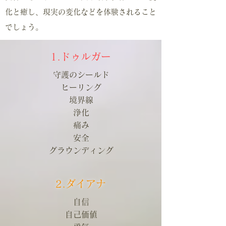
化と癒し、現実の変化などを体験されること
でしょう。
1.ドゥルガー
守護のシールド
ヒーリング
境界線
浄化
痛み
安全
グラウンディング
2.ダイアナ
自信
自己価値