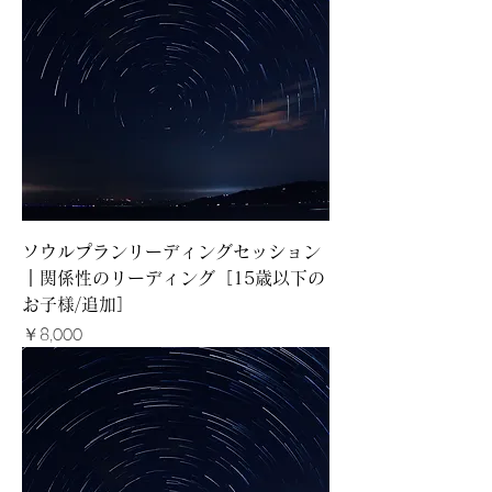
ソウルプランリーディングセッション
｜関係性のリーディング［15歳以下の
お子様/追加］
価格
￥8,000