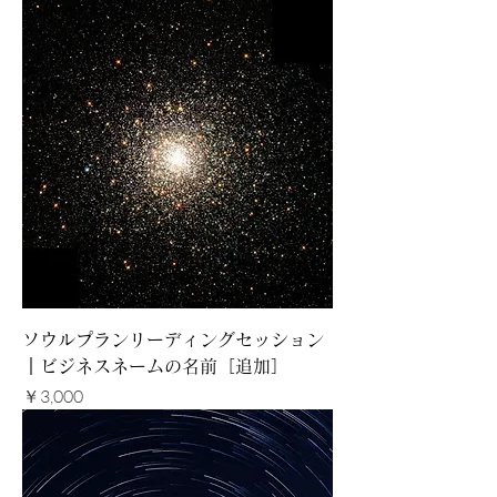
ソウルプランリーディングセッション
｜ビジネスネームの名前［追加］
価格
￥3,000